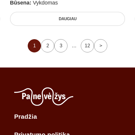
Būsena:
Vykdomas
DAUGIAU
1
2
3
…
12
>
Pradžia
Privatumo politika