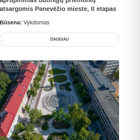
aprūpinimas būtinųjų priemonių
atsargomis Panevėžio mieste, II etapas
Būsena:
Vykdomas
DAUGIAU