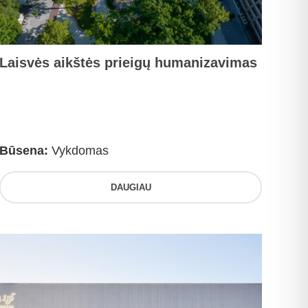
Laisvės aikštės prieigų humanizavimas
Būsena:
Vykdomas
DAUGIAU