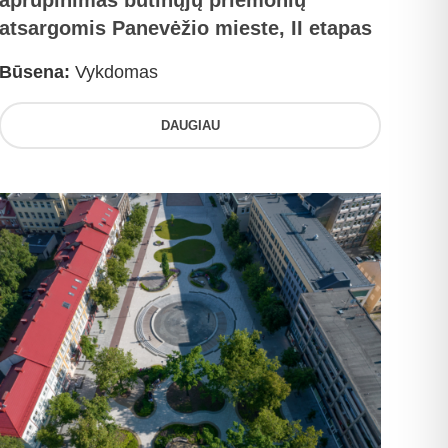
aprūpinimas būtinųjų priemonių
atsargomis Panevėžio mieste, II etapas
Būsena:
Vykdomas
DAUGIAU