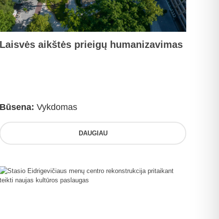
Laisvės aikštės prieigų humanizavimas
Būsena:
Vykdomas
DAUGIAU