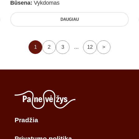
Būsena:
Vykdomas
DAUGIAU
1
2
3
…
12
>
Pradžia
Privatumo politika