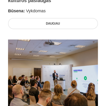
kultūros paslaugas
Būsena:
Vykdomas
DAUGIAU