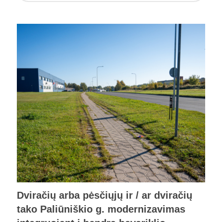
Dviračių arba pėsčiųjų ir / ar dviračių
tako Paliūniškio g. modernizavimas