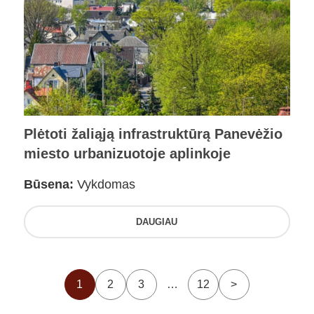
Plėtoti žaliąją infrastruktūrą Panevėžio
miesto urbanizuotoje aplinkoje
Būsena:
Vykdomas
DAUGIAU
1
2
3
…
12
>