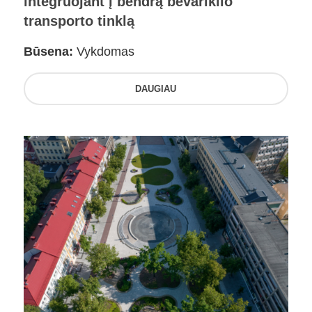
integruojant į bendrą bevariklio
transporto tinklą
Būsena:
Vykdomas
DAUGIAU