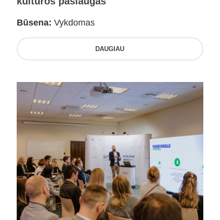
kultūros paslaugas
Būsena:
Vykdomas
DAUGIAU