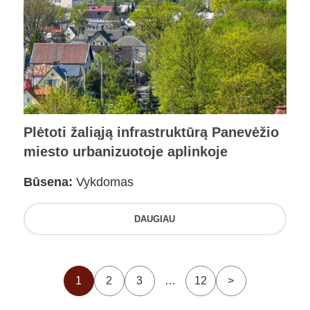
Plėtoti žaliąją infrastruktūrą Panevėžio
miesto urbanizuotoje aplinkoje
Būsena:
Vykdomas
DAUGIAU
1
2
3
…
12
>