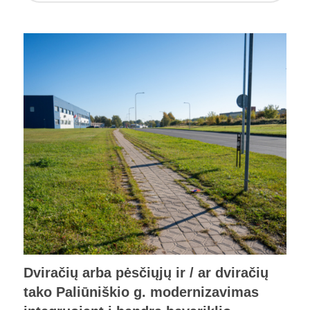
Dviračių arba pėsčiųjų ir / ar dviračių
tako Paliūniškio g. modernizavimas