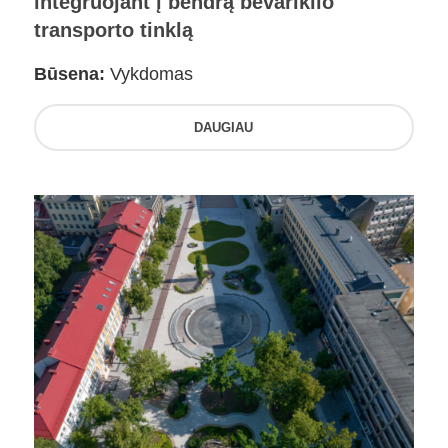
integruojant į bendrą bevariklio
transporto tinklą
Būsena:
Vykdomas
DAUGIAU