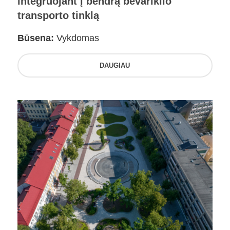
integruojant į bendrą bevariklio
transporto tinklą
Būsena:
Vykdomas
DAUGIAU