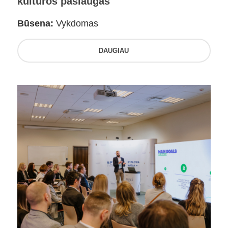
kultūros paslaugas
Būsena:
Vykdomas
DAUGIAU