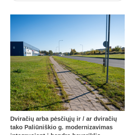
Dviračių arba pėsčiųjų ir / ar dviračių
tako Paliūniškio g. modernizavimas