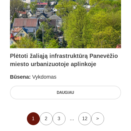
Plėtoti žaliąją infrastruktūrą Panevėžio
miesto urbanizuotoje aplinkoje
Būsena:
Vykdomas
DAUGIAU
1
2
3
…
12
>