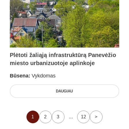
Plėtoti žaliąją infrastruktūrą Panevėžio
miesto urbanizuotoje aplinkoje
Būsena:
Vykdomas
DAUGIAU
1
2
3
…
12
>