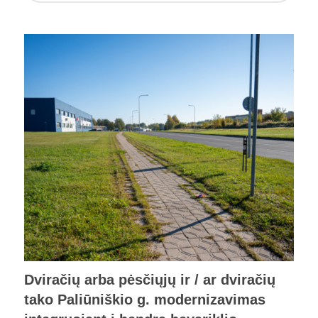
Dviračių arba pėsčiųjų ir / ar dviračių
tako Paliūniškio g. modernizavimas