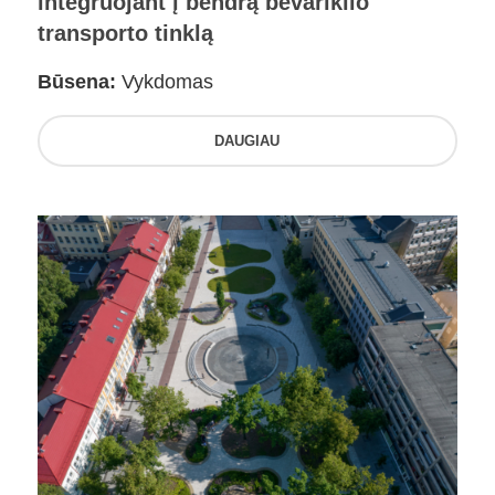
integruojant į bendrą bevariklio
transporto tinklą
Būsena:
Vykdomas
DAUGIAU