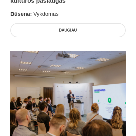
kultūros paslaugas
Būsena:
Vykdomas
DAUGIAU