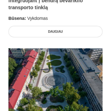
integruojant į bendrą bevariklio
transporto tinklą
Būsena:
Vykdomas
DAUGIAU