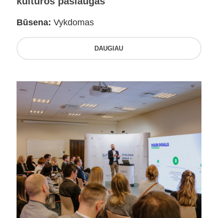
kultūros paslaugas
Būsena:
Vykdomas
DAUGIAU