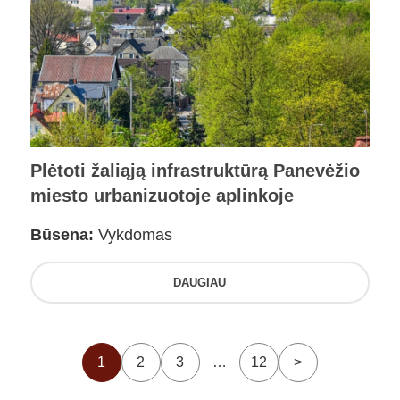
Plėtoti žaliąją infrastruktūrą Panevėžio
miesto urbanizuotoje aplinkoje
Būsena:
Vykdomas
DAUGIAU
1
2
3
…
12
>