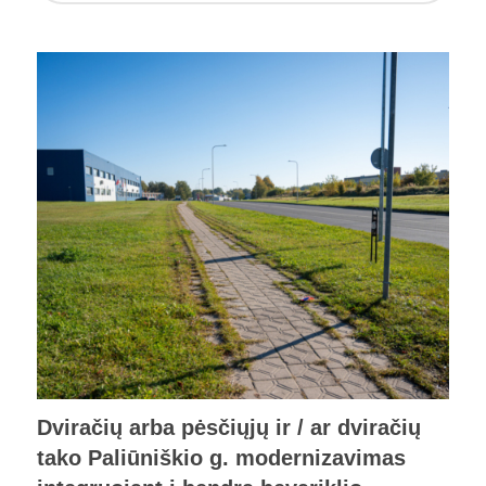
Dviračių arba pėsčiųjų ir / ar dviračių
tako Paliūniškio g. modernizavimas