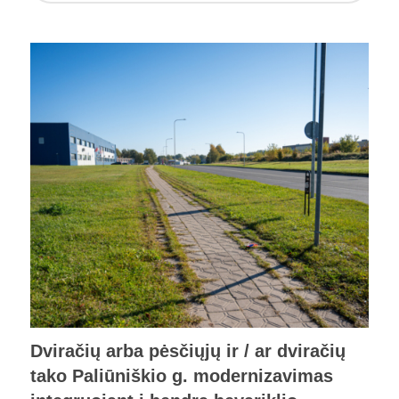
Dviračių arba pėsčiųjų ir / ar dviračių
tako Paliūniškio g. modernizavimas