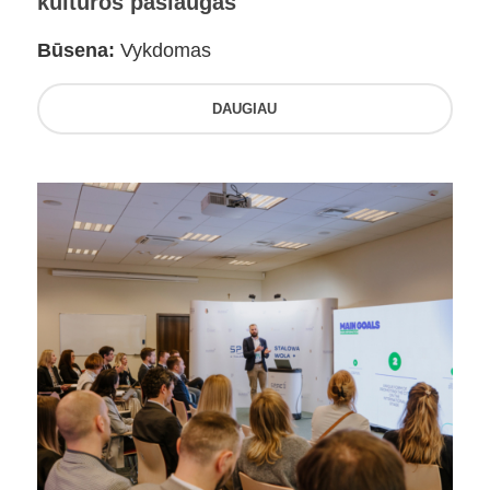
kultūros paslaugas
Būsena:
Vykdomas
DAUGIAU