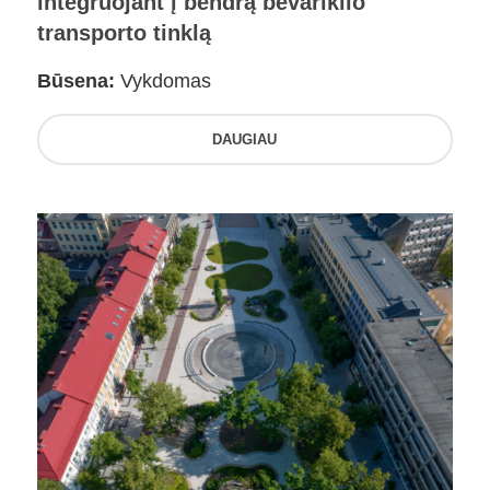
integruojant į bendrą bevariklio
transporto tinklą
Būsena:
Vykdomas
DAUGIAU