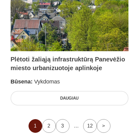
Plėtoti žaliąją infrastruktūrą Panevėžio
miesto urbanizuotoje aplinkoje
Būsena:
Vykdomas
DAUGIAU
1
2
3
…
12
>