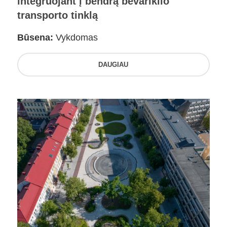
integruojant į bendrą bevariklio
transporto tinklą
Būsena:
Vykdomas
DAUGIAU