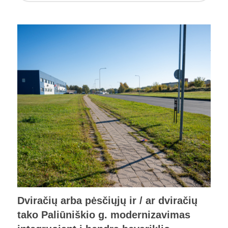
Dviračių arba pėsčiųjų ir / ar dviračių
tako Paliūniškio g. modernizavimas