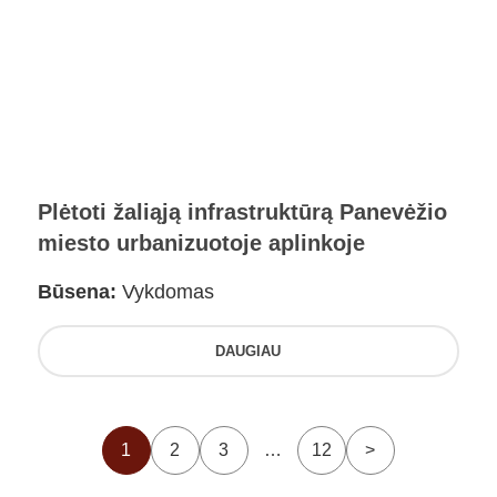
Plėtoti žaliąją infrastruktūrą Panevėžio
miesto urbanizuotoje aplinkoje
Būsena:
Vykdomas
DAUGIAU
1
2
3
…
12
>