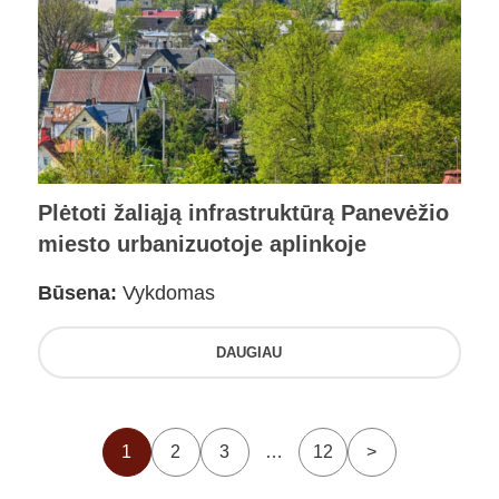
Plėtoti žaliąją infrastruktūrą Panevėžio
miesto urbanizuotoje aplinkoje
Būsena:
Vykdomas
DAUGIAU
1
2
3
…
12
>