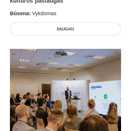
kultūros paslaugas
Būsena:
Vykdomas
DAUGIAU