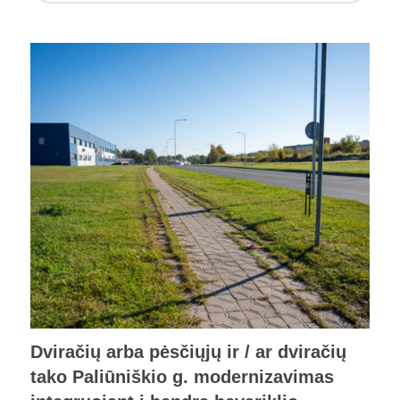
Dviračių arba pėsčiųjų ir / ar dviračių
tako Paliūniškio g. modernizavimas