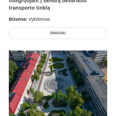
integruojant į bendrą bevariklio
transporto tinklą
Būsena:
Vykdomas
DAUGIAU