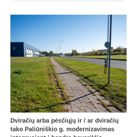
Dviračių arba pėsčiųjų ir / ar dviračių
tako Paliūniškio g. modernizavimas