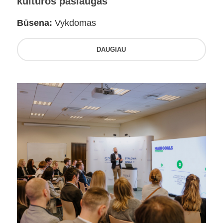
kultūros paslaugas
Būsena:
Vykdomas
DAUGIAU