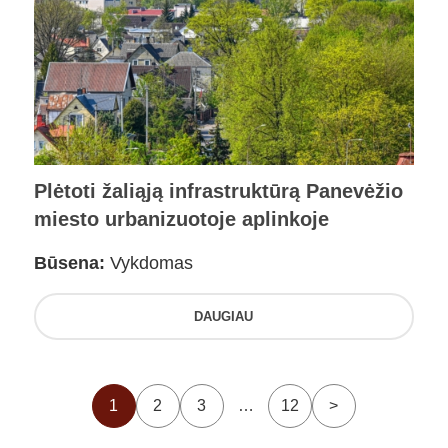
Plėtoti žaliąją infrastruktūrą Panevėžio
miesto urbanizuotoje aplinkoje
Būsena:
Vykdomas
DAUGIAU
1
2
3
…
12
>