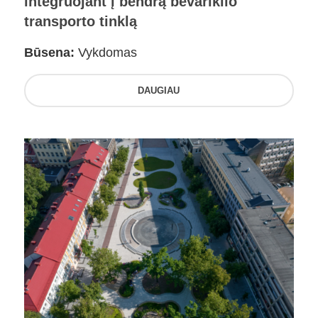
integruojant į bendrą bevariklio
transporto tinklą
Būsena:
Vykdomas
DAUGIAU