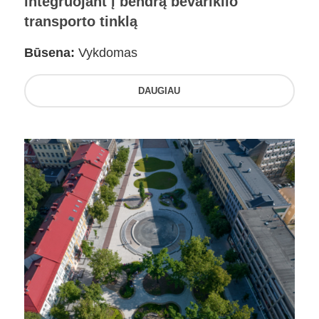
integruojant į bendrą bevariklio
transporto tinklą
Būsena:
Vykdomas
DAUGIAU