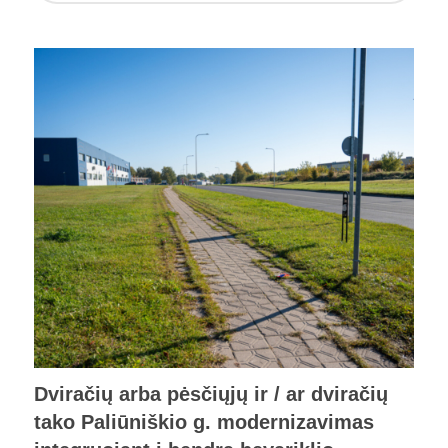
Dviračių arba pėsčiųjų ir / ar dviračių
tako Paliūniškio g. modernizavimas