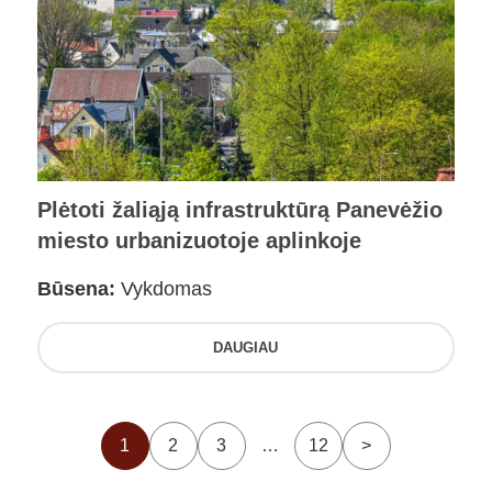
Plėtoti žaliąją infrastruktūrą Panevėžio
miesto urbanizuotoje aplinkoje
Būsena:
Vykdomas
DAUGIAU
1
2
3
…
12
>