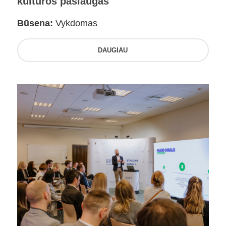
kultūros paslaugas
Būsena:
Vykdomas
DAUGIAU