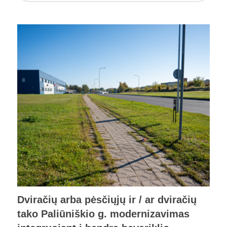
Dviračių arba pėsčiųjų ir / ar dviračių
tako Paliūniškio g. modernizavimas