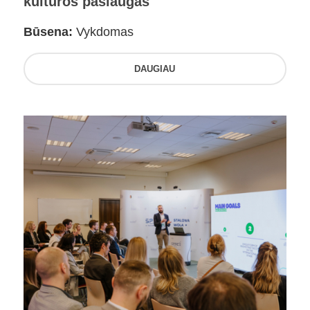
kultūros paslaugas
Būsena:
Vykdomas
DAUGIAU