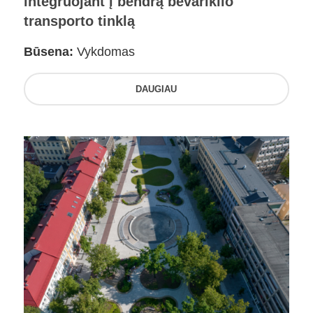
integruojant į bendrą bevariklio
transporto tinklą
Būsena:
Vykdomas
DAUGIAU