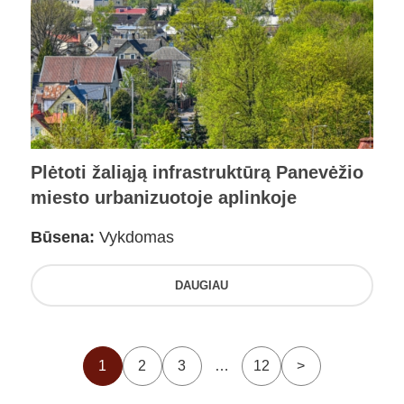
Plėtoti žaliąją infrastruktūrą Panevėžio
miesto urbanizuotoje aplinkoje
Būsena:
Vykdomas
DAUGIAU
1
2
3
…
12
>