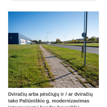
Dviračių arba pėsčiųjų ir / ar dviračių
tako Paliūniškio g. modernizavimas