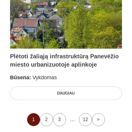
Plėtoti žaliąją infrastruktūrą Panevėžio
miesto urbanizuotoje aplinkoje
Būsena:
Vykdomas
DAUGIAU
1
2
3
…
12
>