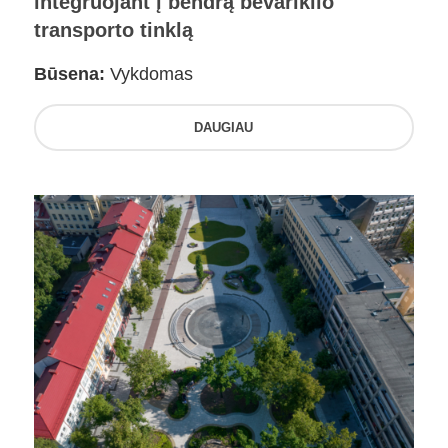
integruojant į bendrą bevariklio
transporto tinklą
Būsena:
Vykdomas
DAUGIAU