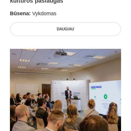
kultūros paslaugas
Būsena:
Vykdomas
DAUGIAU