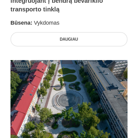
integruojant į bendrą bevariklio
transporto tinklą
Būsena:
Vykdomas
DAUGIAU