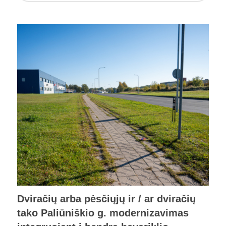
Dviračių arba pėsčiųjų ir / ar dviračių
tako Paliūniškio g. modernizavimas