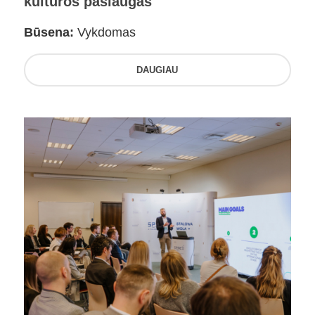
kultūros paslaugas
Būsena:
Vykdomas
DAUGIAU