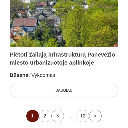
Plėtoti žaliąją infrastruktūrą Panevėžio
miesto urbanizuotoje aplinkoje
Būsena:
Vykdomas
DAUGIAU
1
2
3
…
12
>