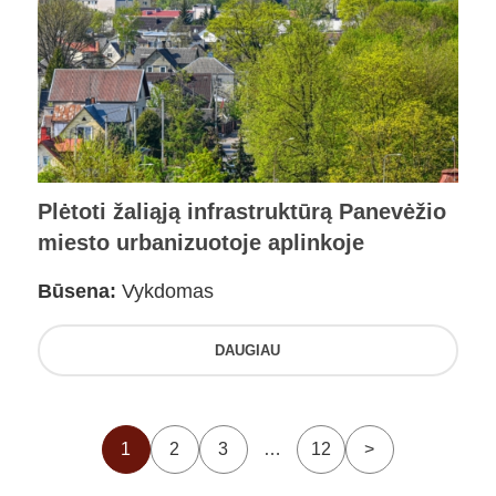
Plėtoti žaliąją infrastruktūrą Panevėžio
miesto urbanizuotoje aplinkoje
Būsena:
Vykdomas
DAUGIAU
1
2
3
…
12
>