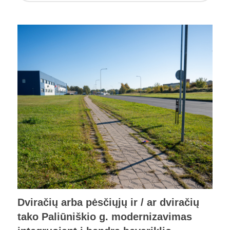
Dviračių arba pėsčiųjų ir / ar dviračių
tako Paliūniškio g. modernizavimas