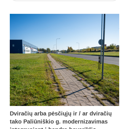
Dviračių arba pėsčiųjų ir / ar dviračių
tako Paliūniškio g. modernizavimas