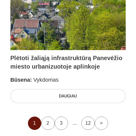
Plėtoti žaliąją infrastruktūrą Panevėžio
miesto urbanizuotoje aplinkoje
Būsena:
Vykdomas
DAUGIAU
1
2
3
…
12
>