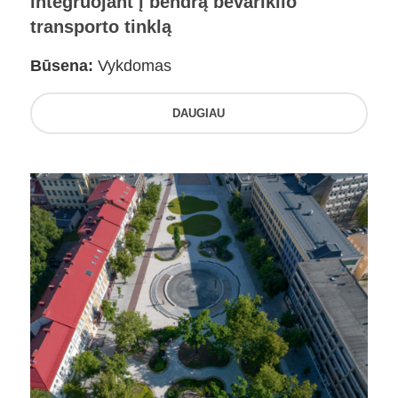
integruojant į bendrą bevariklio
transporto tinklą
Būsena:
Vykdomas
DAUGIAU