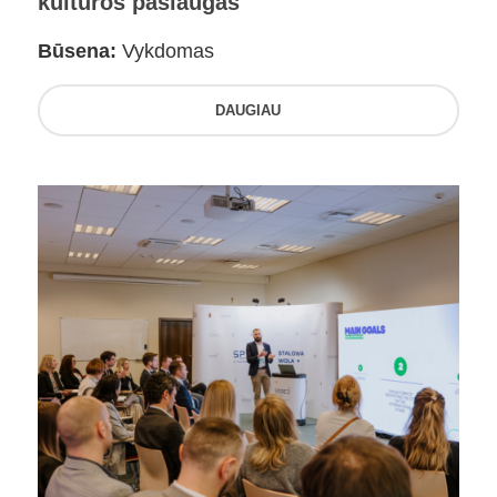
kultūros paslaugas
Būsena:
Vykdomas
DAUGIAU