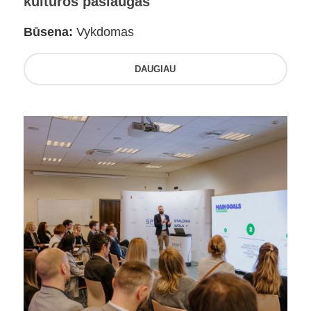
kultūros paslaugas
Būsena:
Vykdomas
DAUGIAU