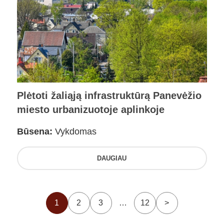
Plėtoti žaliąją infrastruktūrą Panevėžio
miesto urbanizuotoje aplinkoje
Būsena:
Vykdomas
DAUGIAU
1
2
3
…
12
>