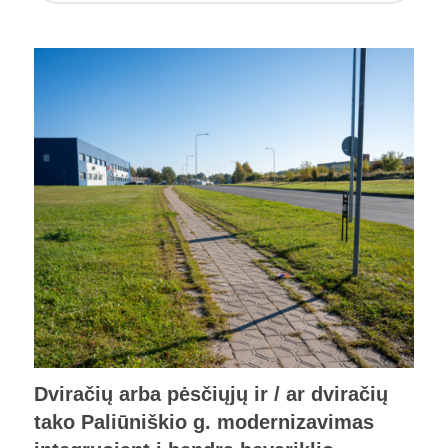
Dviračių arba pėsčiųjų ir / ar dviračių
tako Paliūniškio g. modernizavimas