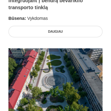
integruojant į bendrą bevariklio
transporto tinklą
Būsena:
Vykdomas
DAUGIAU