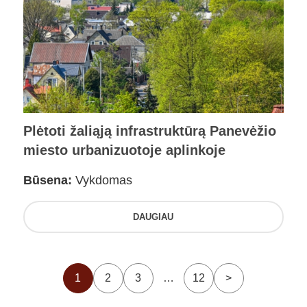
Plėtoti žaliąją infrastruktūrą Panevėžio
miesto urbanizuotoje aplinkoje
Būsena:
Vykdomas
DAUGIAU
1
2
3
…
12
>