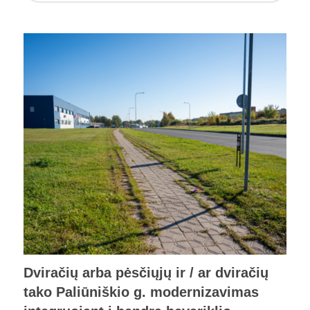
Dviračių arba pėsčiųjų ir / ar dviračių
tako Paliūniškio g. modernizavimas