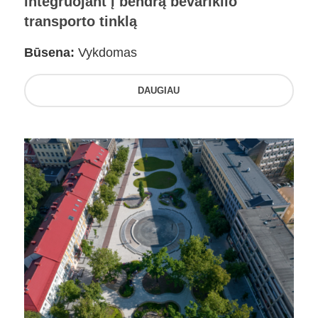
integruojant į bendrą bevariklio
transporto tinklą
Būsena:
Vykdomas
DAUGIAU