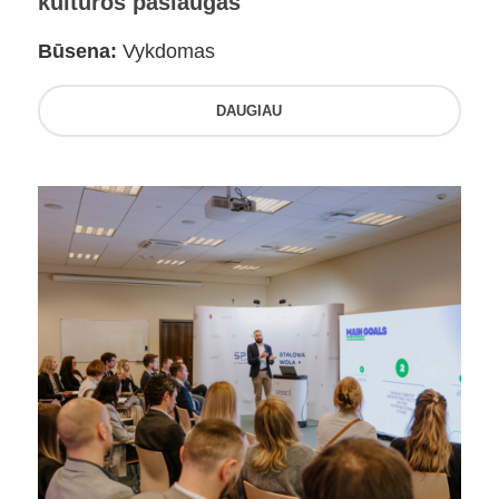
kultūros paslaugas
Būsena:
Vykdomas
DAUGIAU