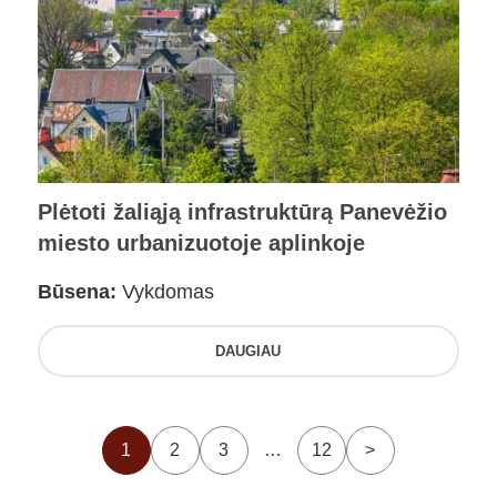
Plėtoti žaliąją infrastruktūrą Panevėžio
miesto urbanizuotoje aplinkoje
Būsena:
Vykdomas
DAUGIAU
1
2
3
…
12
>