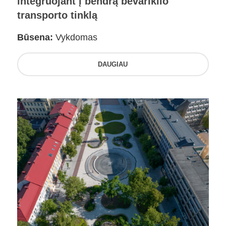
integruojant į bendrą bevariklio
transporto tinklą
Būsena:
Vykdomas
DAUGIAU