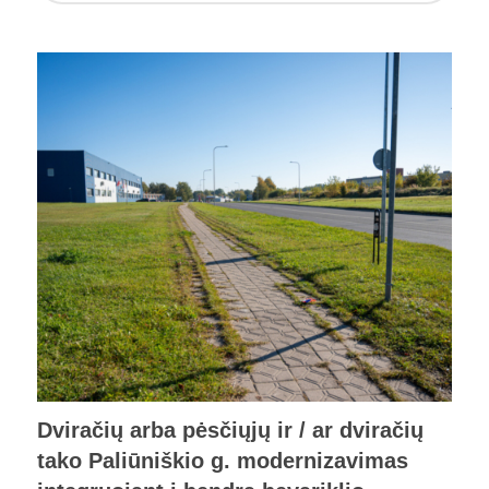
Dviračių arba pėsčiųjų ir / ar dviračių
tako Paliūniškio g. modernizavimas