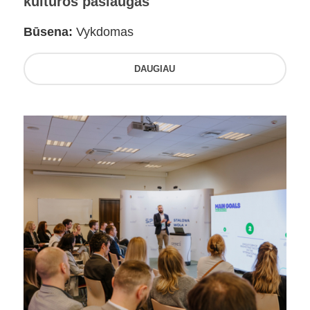
kultūros paslaugas
Būsena:
Vykdomas
DAUGIAU