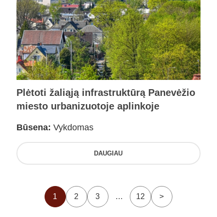
Plėtoti žaliąją infrastruktūrą Panevėžio
miesto urbanizuotoje aplinkoje
Būsena:
Vykdomas
DAUGIAU
1
2
3
…
12
>