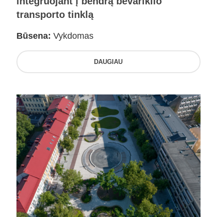
integruojant į bendrą bevariklio
transporto tinklą
Būsena:
Vykdomas
DAUGIAU