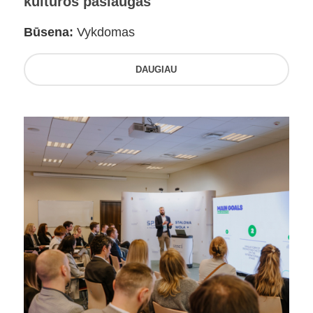
kultūros paslaugas
Būsena:
Vykdomas
DAUGIAU