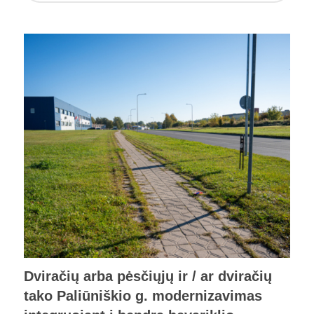
Dviračių arba pėsčiųjų ir / ar dviračių
tako Paliūniškio g. modernizavimas