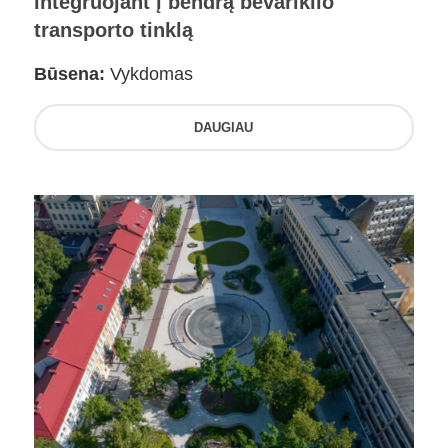
integruojant į bendrą bevariklio
transporto tinklą
Būsena:
Vykdomas
DAUGIAU