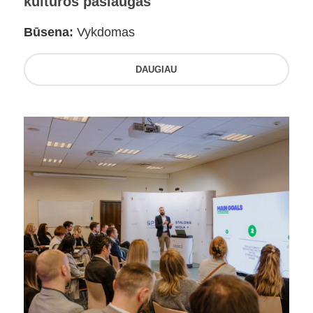
kultūros paslaugas
Būsena:
Vykdomas
DAUGIAU