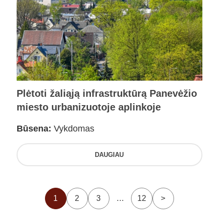
Plėtoti žaliąją infrastruktūrą Panevėžio
miesto urbanizuotoje aplinkoje
Būsena:
Vykdomas
DAUGIAU
1
2
3
…
12
>