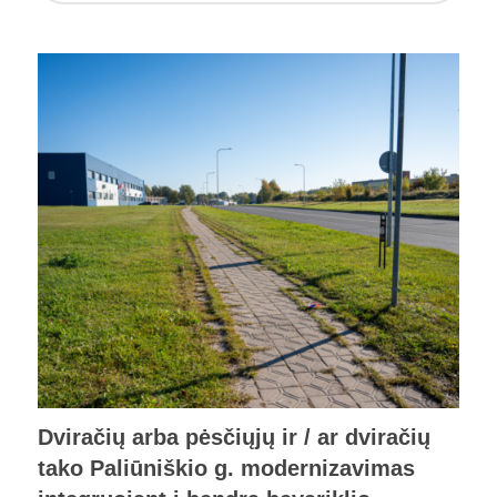
Dviračių arba pėsčiųjų ir / ar dviračių
tako Paliūniškio g. modernizavimas