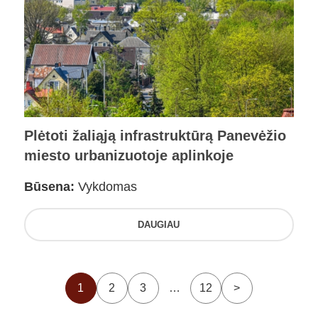
Plėtoti žaliąją infrastruktūrą Panevėžio
miesto urbanizuotoje aplinkoje
Būsena:
Vykdomas
DAUGIAU
1
2
3
…
12
>