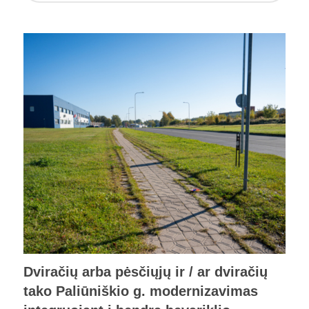
Dviračių arba pėsčiųjų ir / ar dviračių
tako Paliūniškio g. modernizavimas