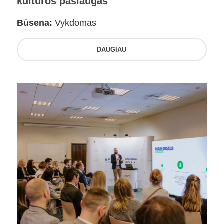
kultūros paslaugas
Būsena:
Vykdomas
DAUGIAU