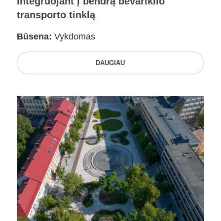
integruojant į bendrą bevariklio
transporto tinklą
Būsena:
Vykdomas
DAUGIAU