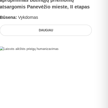
aprūpinimas būtinųjų priemonių
atsargomis Panevėžio mieste, II etapas
Būsena:
Vykdomas
DAUGIAU