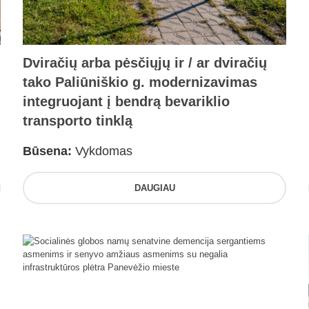
Dviračių arba pėsčiųjų ir / ar dviračių
tako Paliūniškio g. modernizavimas
integruojant į bendrą bevariklio
transporto tinklą
Būsena:
Vykdomas
DAUGIAU