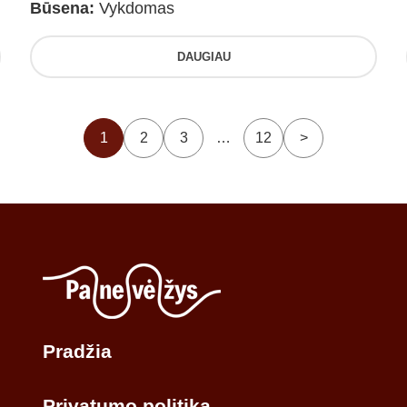
Būsena:
Vykdomas
DAUGIAU
1
2
3
…
12
>
Pradžia
Privatumo politika