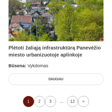
Plėtoti žaliąją infrastruktūrą Panevėžio
miesto urbanizuotoje aplinkoje
Būsena:
Vykdomas
DAUGIAU
1
2
3
…
12
>