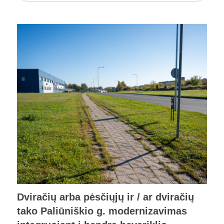
Dviračių arba pėsčiųjų ir / ar dviračių
tako Paliūniškio g. modernizavimas