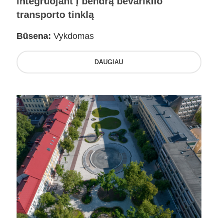
integruojant į bendrą bevariklio
transporto tinklą
Būsena:
Vykdomas
DAUGIAU