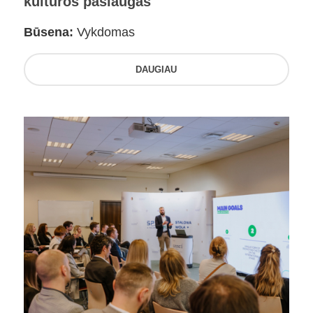
kultūros paslaugas
Būsena:
Vykdomas
DAUGIAU