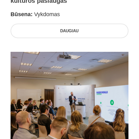
kultūros paslaugas
Būsena:
Vykdomas
DAUGIAU