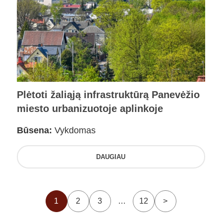
Plėtoti žaliąją infrastruktūrą Panevėžio
miesto urbanizuotoje aplinkoje
Būsena:
Vykdomas
DAUGIAU
1
2
3
…
12
>