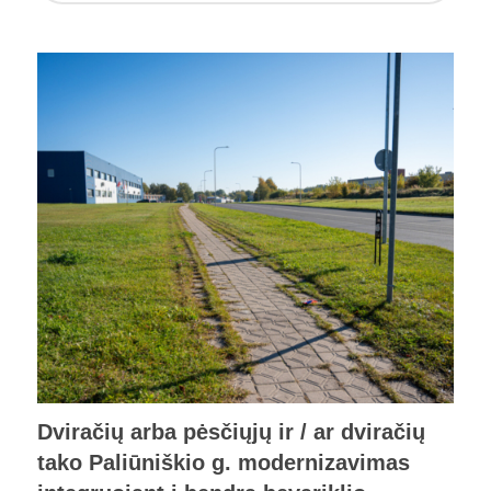
Dviračių arba pėsčiųjų ir / ar dviračių
tako Paliūniškio g. modernizavimas