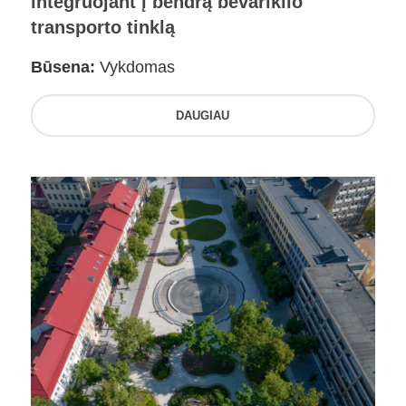
integruojant į bendrą bevariklio
transporto tinklą
Būsena:
Vykdomas
DAUGIAU