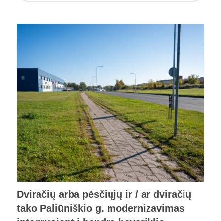
Dviračių arba pėsčiųjų ir / ar dviračių
tako Paliūniškio g. modernizavimas