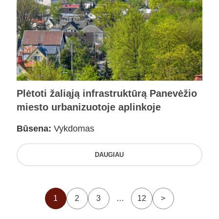
Plėtoti žaliąją infrastruktūrą Panevėžio
miesto urbanizuotoje aplinkoje
Būsena:
Vykdomas
DAUGIAU
1
2
3
…
12
>