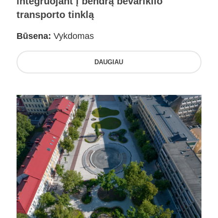
integruojant į bendrą bevariklio
transporto tinklą
Būsena:
Vykdomas
DAUGIAU