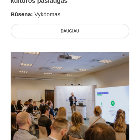
kultūros paslaugas
Būsena:
Vykdomas
DAUGIAU