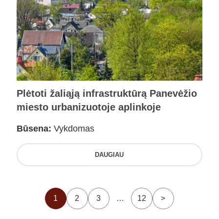
Plėtoti žaliąją infrastruktūrą Panevėžio
miesto urbanizuotoje aplinkoje
Būsena:
Vykdomas
DAUGIAU
1
2
3
…
12
>