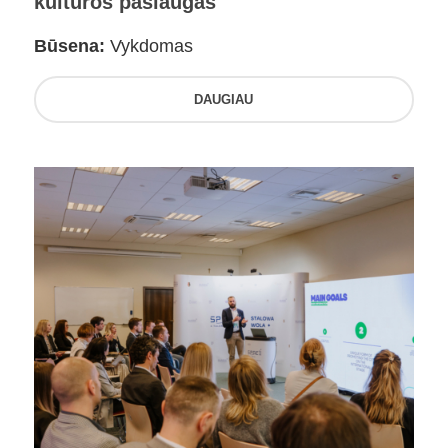
kultūros paslaugas
Būsena:
Vykdomas
DAUGIAU