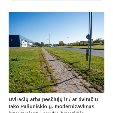
Dviračių arba pėsčiųjų ir / ar dviračių
tako Paliūniškio g. modernizavimas