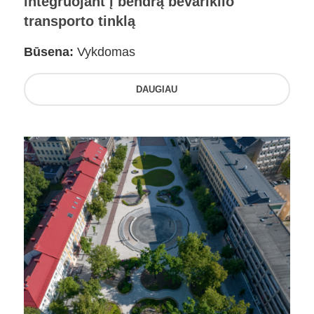
integruojant į bendrą bevariklio
transporto tinklą
Būsena:
Vykdomas
DAUGIAU