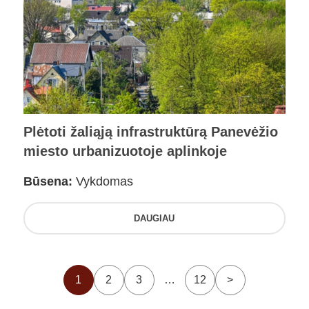
Plėtoti žaliąją infrastruktūrą Panevėžio
miesto urbanizuotoje aplinkoje
Būsena:
Vykdomas
DAUGIAU
1
2
3
…
12
>