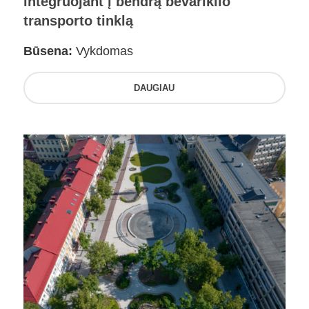
integruojant į bendrą bevariklio
transporto tinklą
Būsena:
Vykdomas
DAUGIAU