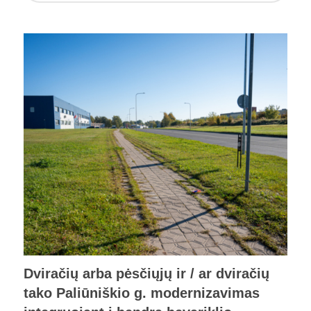
Dviračių arba pėsčiųjų ir / ar dviračių
tako Paliūniškio g. modernizavimas