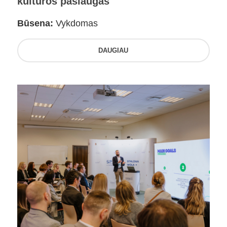
kultūros paslaugas
Būsena:
Vykdomas
DAUGIAU