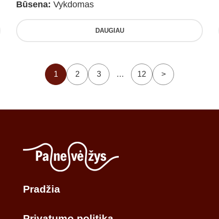
Būsena:
Vykdomas
DAUGIAU
1
2
3
…
12
>
Pradžia
Privatumo politika