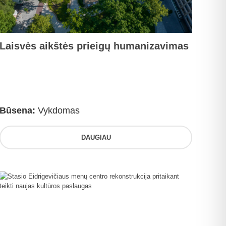
Laisvės aikštės prieigų humanizavimas
Būsena:
Vykdomas
DAUGIAU