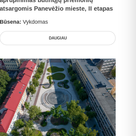
aprūpinimas būtinųjų priemonių
atsargomis Panevėžio mieste, II etapas
Būsena:
Vykdomas
DAUGIAU